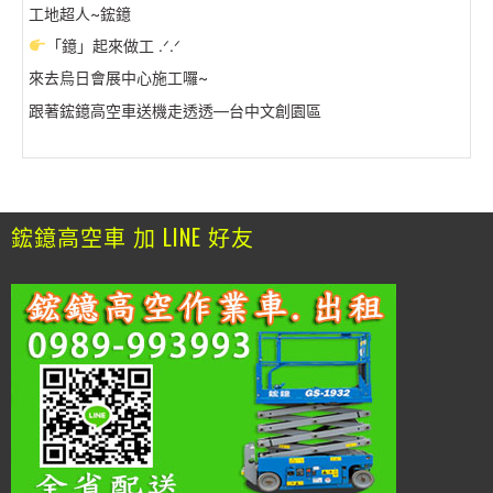
工地超人~鋐鐿
「鐿」起來做工 .ᐟ.ᐟ
來去烏日會展中心施工囉~
跟著鋐鐿高空車送機走透透—台中文創園區
鋐鐿高空車 加 LINE 好友