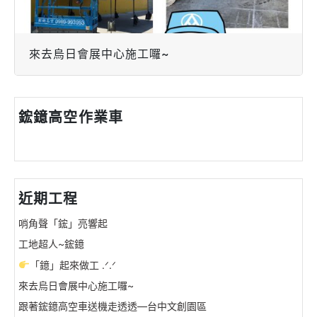
來去烏日會展中心施工囉~
鋐鐿高空作業車
近期工程
哨角聲「鋐」亮響起
工地超人~鋐鐿
「鐿」起來做工 .ᐟ.ᐟ
來去烏日會展中心施工囉~
跟著鋐鐿高空車送機走透透—台中文創園區