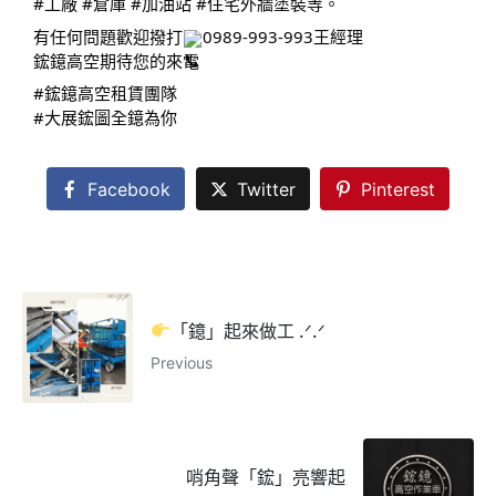
#工廠
#倉庫
#加油站
#住宅外牆塗裝等
。
有任何問題歡迎撥打
0989-993-993王經理
鋐鐿高空期待您的來電
#鋐鐿高空租賃團隊
#大展鋐圖全鐿為你
Facebook
Twitter
Pinterest
「鐿」起來做工 .ᐟ.ᐟ
Previous
哨角聲「鋐」亮響起