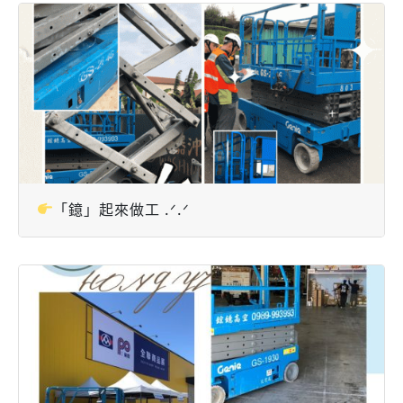
「鐿」起來做工 .ᐟ.ᐟ