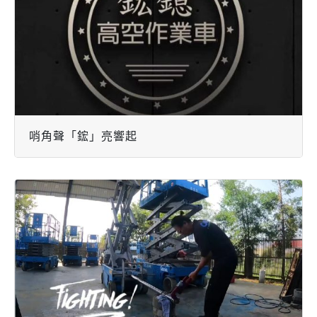
哨角聲「鋐」亮響起