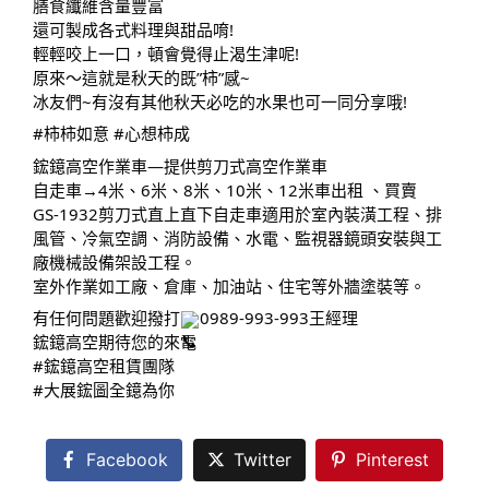
膳食纖維含量豐富
還可製成各式料理與甜品唷!
輕輕咬上一口，頓會覺得止渴生津呢!
原來～這就是秋天的既”柿”感~
冰友們~有沒有其他秋天必吃的水果也可一同分享哦!
#柿柿如意
#心想柿成
鋐鐿高空作業車—提供剪刀式高空作業車
自走車→4米、6米、8米、10米、12米車出租 、買賣
GS-1932剪刀式直上直下自走車適用於室內裝潢工程、排
風管、冷氣空調、消防設備、水電、監視器鏡頭安裝與工
廠機械設備架設工程。
室外作業如工廠、倉庫、加油站、住宅等外牆塗裝等。
有任何問題歡迎撥打
0989-993-993王經理
鋐鐿高空期待您的來電
#鋐鐿高空租賃團隊
#大展鋐圖全鐿為你
Facebook
Twitter
Pinterest