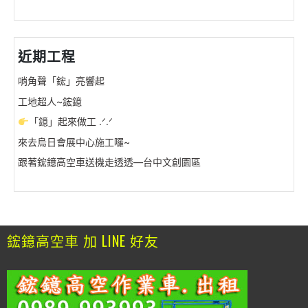
近期工程
哨角聲「鋐」亮響起
工地超人~鋐鐿
「鐿」起來做工 .ᐟ.ᐟ
來去烏日會展中心施工囉~
跟著鋐鐿高空車送機走透透—台中文創園區
鋐鐿高空車 加 LINE 好友