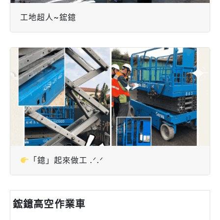
工地超人~鋐鐿
「鐿」起來做工 .ᐟ.ᐟ
鋐鐿高空作業車