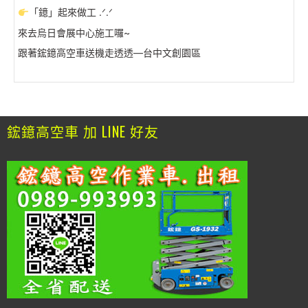
「鐿」起來做工 .ᐟ.ᐟ
來去烏日會展中心施工囉~
跟著鋐鐿高空車送機走透透—台中文創園區
鋐鐿高空車 加 LINE 好友