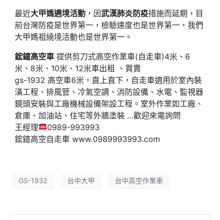
最近
大甲媽遶境活動
，因
武漢肺炎防疫
措施而延期，目
前台灣防疫是世界第一，檢驗速度也是世界第一，我們
大甲媽祖繞境活動也是世界第一。
鋐鐿高空車
提供剪刀式高空作業車(自走車)4米、6
米、8米、10米、12米車出租 、買賣
gs-1932 高空車6米，直上直下，自走車適用於室內裝
潢工程、排風管、冷氣空調、消防設備、水電、監視器
鏡頭安裝與工廠機械設備架設工程。室外作業如工廠、
倉庫、加油站、住宅等外牆塗裝 …歡迎來電詢問
王經理
0989-993993
鋐鐿高空自走車 www.0989993993.com
GS-1932
台中大甲
台中高空作業車