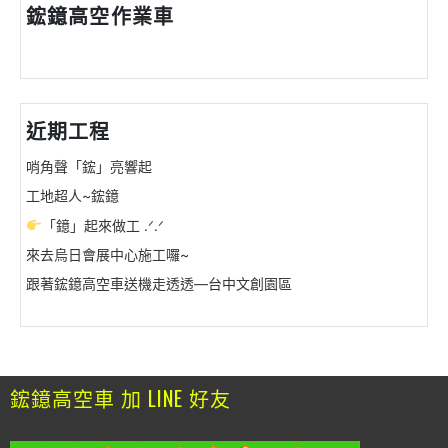
鋐鐿高空作業車
近期工程
哨角聲「鋐」亮響起
工地超人~鋐鐿
「鐿」起來做工 .ᐟ.ᐟ
來去烏日會展中心施工囉~
跟著鋐鐿高空車送機走透透—台中文創園區
鋐鐿高空車 加 LINE 好友