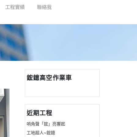
工程實績
聯絡我
鋐鐿高空作業車
近期工程
哨角聲「鋐」亮響起
工地超人~鋐鐿