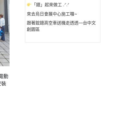
「鐿」起來做工 .ᐟ.ᐟ
來去烏日會展中心施工囉~
跟著鋐鐿高空車送機走透透—台中文
創園區
電動
安裝
3