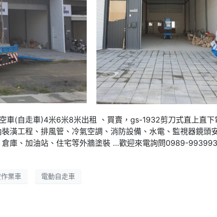
車(自走車)4米6米8米出租 、買賣，gs-1932剪刀式直上直下
內裝潢工程、排風管、冷氣空調、消防設備、水電、監視器鏡頭
庫、加油站、住宅等外牆塗裝 …歡迎來電詢問0989-99399
空作業車
電動自走車