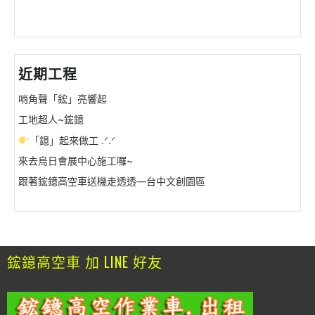
近期工程
哨角聲「鋐」亮響起
工地超人~鋐鐿
「鐿」起來做工 .ᐟ.ᐟ
來去烏日會展中心施工囉~
跟著鋐鐿高空車送機走透透—台中文創園區
鋐鐿高空車 加 LINE 好友