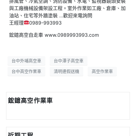
排風管、冷氣空調、消防設備、水電、監視器鏡頭安裝
與工廠機械設備架設工程。室外作業如工廠、倉庫、加
油站、住宅等外牆塗裝 …歡迎來電詢問
王經理
0989-993993
鋐鐿高空自走車 www.0989993993.com
台中外埔高空車
台中潭子高空車
台中高空作業車
清明連假送機
高空作業車
鋐鐿高空作業車
近期工程