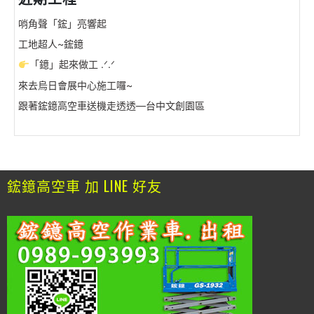
哨角聲「鋐」亮響起
工地超人~鋐鐿
「鐿」起來做工 .ᐟ.ᐟ
來去烏日會展中心施工囉~
跟著鋐鐿高空車送機走透透—台中文創園區
鋐鐿高空車 加 LINE 好友