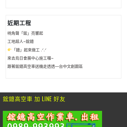
近期工程
哨角聲「鋐」亮響起
工地超人~鋐鐿
「鐿」起來做工 .ᐟ.ᐟ
來去烏日會展中心施工囉~
跟著鋐鐿高空車送機走透透—台中文創園區
鋐鐿高空車 加 LINE 好友