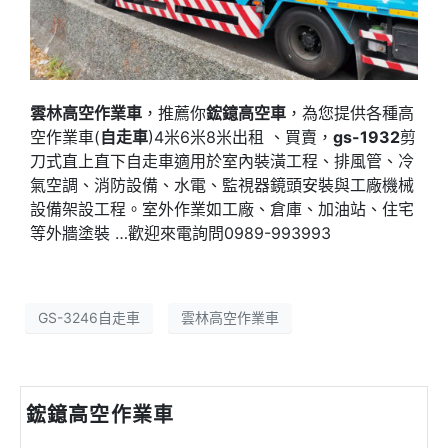
雲林高空作業車
，推薦你
鋐鐿高空車
，為您提供各種高
空作業車(
自走車
)4米6米8米出租 、買賣，
gs-1932
剪
刀式直上直下自走車適用於室內裝潢工程、排風管、冷
氣空調、消防設備、水電、監視器鏡頭安裝與工廠機械
設備架設工程。室外作業如工廠、倉庫、加油站、住宅
等外牆塗裝 …歡迎來電詢問0989-993993
GS-3246自走車
雲林高空作業車
鋐鐿高空作業車