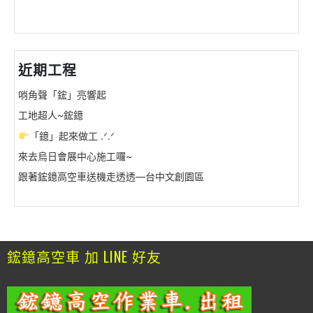
近期工程
哨角聲「鋐」亮響起
工地超人~鋐鐿
「鐿」起來做工 .ᐟ.ᐟ
來去烏日會展中心施工囉~
跟著鋐鐿高空車送機走透透—台中文創園區
鋐鐿高空車 加 LINE 好友